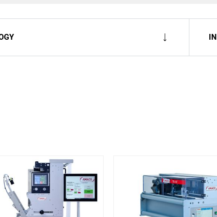
OGY
I
Rufen Sie unseren Kunden
n
Das Coesia-Netzwerk trei