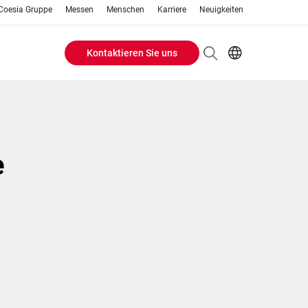
Coesia Gruppe
Messen
Menschen
Karriere
Neuigkeiten
Kontaktieren Sie uns
Header
EN
DE
Buttons
menu
e