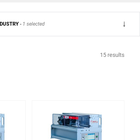
NDUSTRY
1 selected
support an
bt AMACO an.
15 results