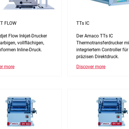
T FLOW
TTs IC
jet Flow Inkjet-Drucker
Der Amaco TTs IC
farbigen, vollflächigen,
Thermotransferdrucker mi
nformen Inline-Druck.
integriertem Controller für
präzisen Direktdruck.
er more
Discover more