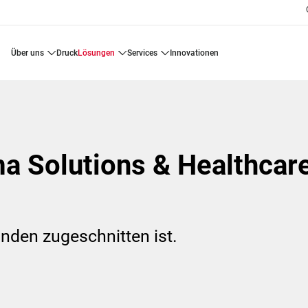
über uns
druck
lösungen
services
innovationen
a Solutions & Healthcar
unden zugeschnitten ist.