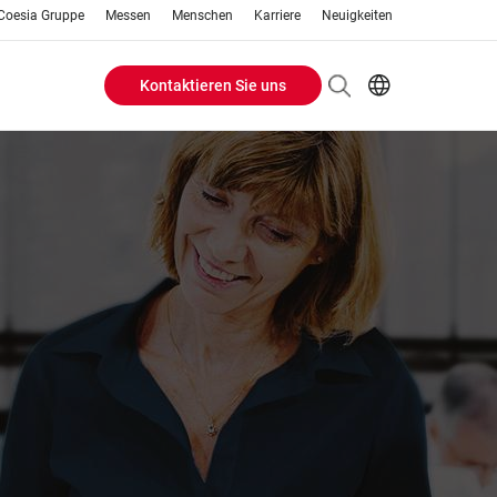
Coesia Gruppe
Messen
Menschen
Karriere
Neuigkeiten
Kontaktieren Sie uns
Header
EN
DE
Buttons
menu