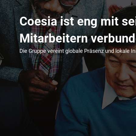
Coesia ist eng mit se
Kontaktieren Sie uns
Mitarbeitern verbun
Integration von Bildverarbeitungssysteme
Die Gruppe vereint globale Präsenz und lokale Ini