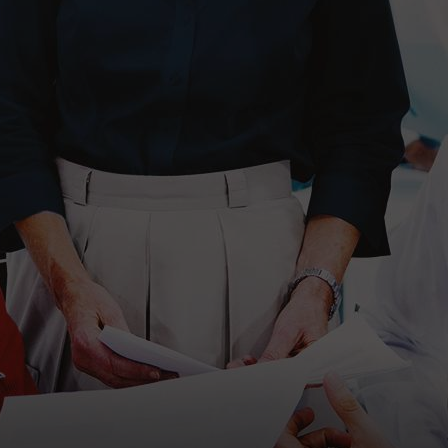
support an
bt AMACO an.