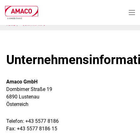
Skip
to
main
content
HOME
COMPANY INFO
Unternehmensinformat
Amaco GmbH
Dornbirner Straße 19
6890 Lustenau
Österreich
Telefon: +43 5577 8186
Fax: +43 5577 8186 15