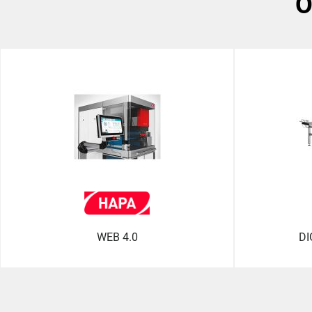
WEB 4.0
DI