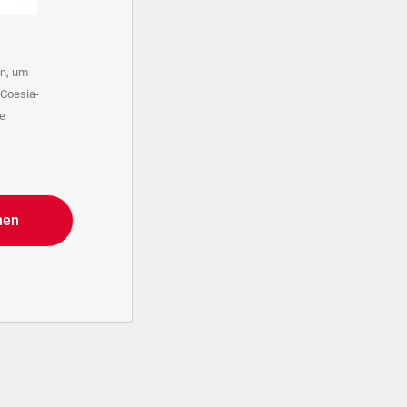
in, um
 Coesia-
he