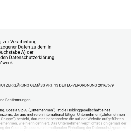
g zur Verarbeitung
zogener Daten zu dem in
 Buchstabe A) der
den Datenschutzerklärung
 Zweck
UTZERKLÄRUNG GEMÄSS ART. 13 DER EU-VERORDNUNG 2016/679
eine Bestimmungen
tung. Coesia S.p.A. („Unternehmen“) ist die Holdinggesellschaft eines
onzerns, der aus mehreren international tätigen Unternehmen („Unternehmen
-Gruppe“) besteht, darunter insbesondere die auf der Website aufgeführten
ernehmen, wie hierin definiert. Das Unternehmen verpflichtet sich gemäß der
ung der Coesia-Gruppe zur internationalen Einhaltung der Datenschutzgesetze