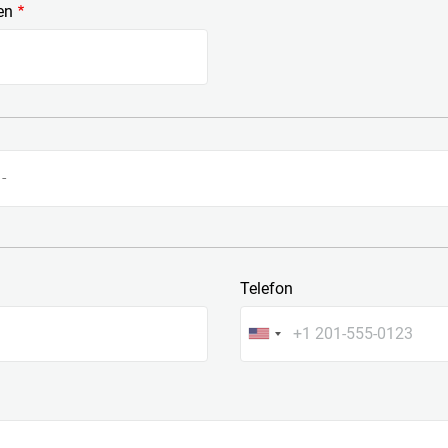
en
Rufen Sie unseren Kunden
n
Das Coesia-Netzwerk trei
 -
Telefon