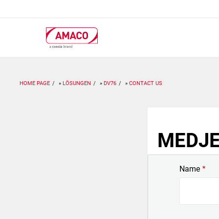
Skip
to
main
content
HOME PAGE
LÖSUNGEN
DV76
CONTACT US
MEDJET
Name