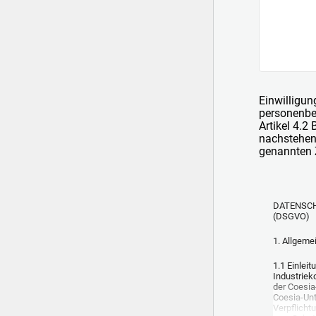
Einwilligun
personenbe
Artikel 4.2
nachstehen
genannten
DATENSCH
(DSGVO)
1. Allgem
1.1 Einlei
Industriek
der Coesia
Coesia-Unt
Verpflicht